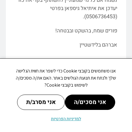
נשמח אם כל מי שמעוניין להשתתף בקריאה כזו
יעדכן את איתיאל גיספאן בפרטי
(0506736453).
פורים שמח, בהשקט ובבטחה!
אברהם בלידשטיין
אנו משתמשים בקובצי Cookie כדי לשפר את חווית הגלישה
שלך ולנתח את תנועת הגולשים באתר. האם את/ה מסכים/ה
לשימוש בקובצי Cookie?
אני מסכים/ה
אני מסרב/ת
מתי פתוח
עדכונים
אירועים
למדיניות הפרטיות