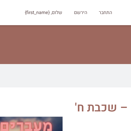
התחבר
הירשם
שלום, {first_name}
– שכבת ח'