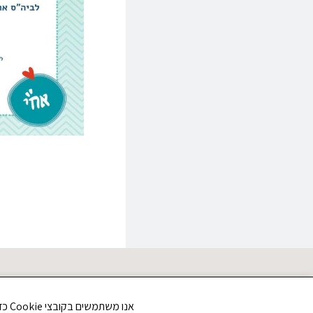
אנו משתמשים בקובצי Cookie כדי לשפר את חווית הגלישה שלך ולנתח את תנועת הגולשים באתר. האם את/ה מסכים/ה לשימוש בקובצי Cookie?