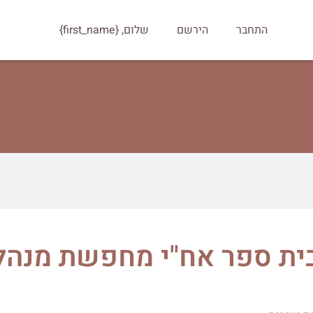
התחבר
הירשם
שלום, {first_name}
ית ספר אח"י מחפשת מנהל