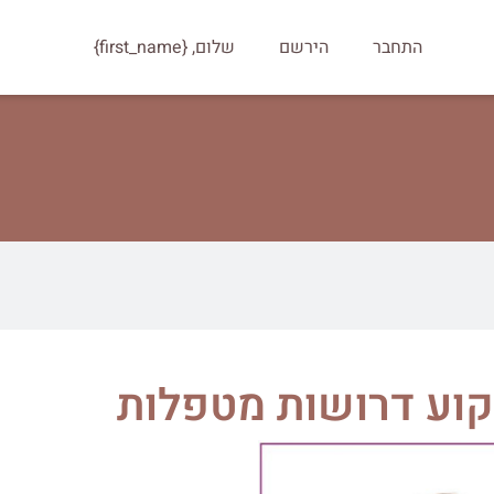
התחבר
הירשם
שלום, {first_name}
קוע דרושות מטפלות