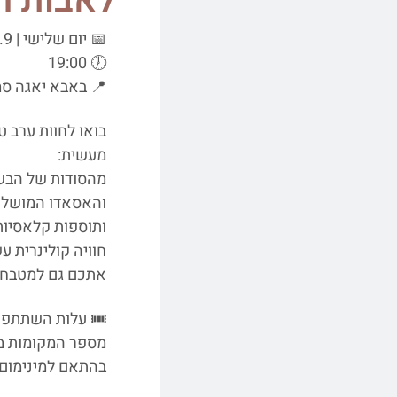
לאבות ה
📅 יום שלישי | 9.9
🕖 19:00
📍 באבא יאגה סמ
בואו לחוות ערב ט
מעשית:
מהסודות של הבש
והאסאדו המושלם,
ותוספות קלאסיות 
חוויה קולינרית ע
אתכם גם למטבח 
🎟 עלות השתתפות: 5
מספר המקומות מו
בהתאם למינימום