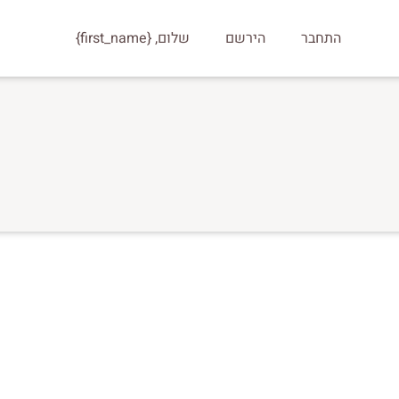
התחבר
הירשם
שלום, {first_name}