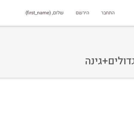
התחבר
הירשם
שלום, {first_name}