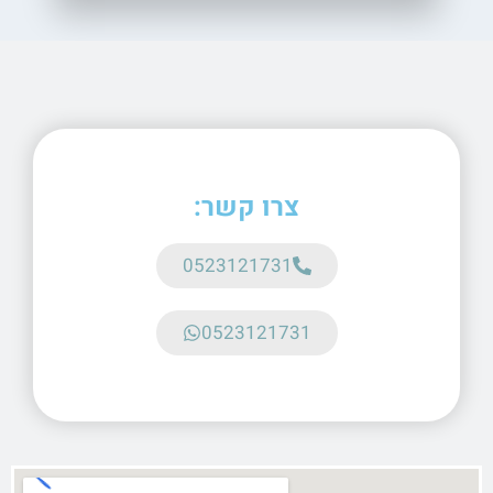
צרו קשר:
0523121731
0523121731