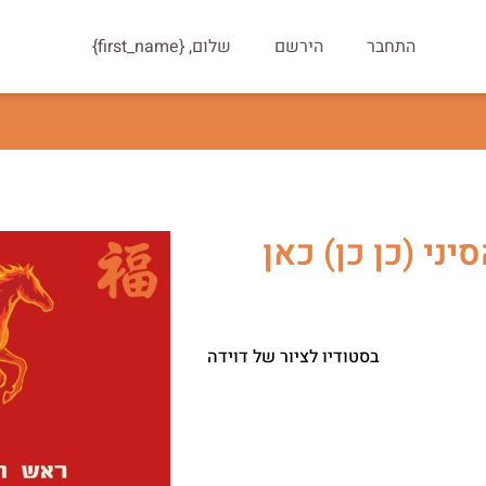
התחבר
הירשם
שלום, {first_name}
ני (כן כן) כאן
בסטודיו לציור של דוידה