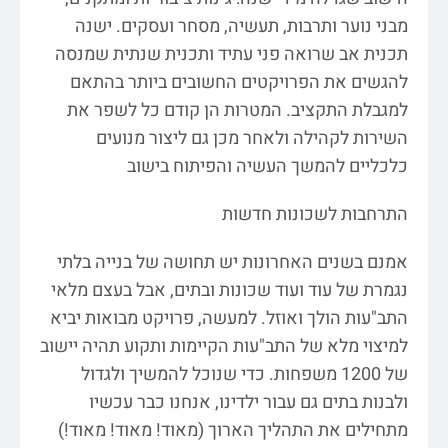
מבני נוער ותרבות, תעשיה, מסחר ועסקים. ישנה
תכנית אב שרואה פני עתיד ותכנית שנתית שמנסה
להגשים את הפרויקטים החשובים ביותר בהתאם
למגבלת התקציב. המטרות הן קודם כל לשפר את
השירות לקהילה ולאחר מכן גם ליצור מנועים
כלכליים להמשך העשיה והפיתוח בישוב
התרחבות לשכונות חדשות
אמנם בשנים האחרונות יש תחושה של בנייה בלתי
נגמרת של עוד ועוד שכונות ובתים, אבל בעצם מלאי
התב"עות הולך ואוזל. למעשה, פרויקט מבואות יביא
למיצוי מלא של התב"עות הקיימות ותקוע תהיה יישוב
של 1200 משפחות. כדי שנוכל להמשיך ולגדול
ולבנות בתים גם עבור ילדינו, אנחנו כבר עכשיו
מתחילים את התהליך הארוך (מאוד! מאוד! מאוד!)