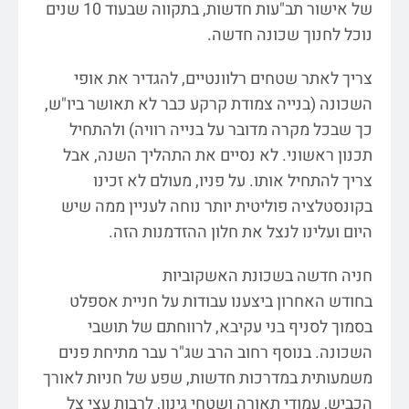
של אישור תב"עות חדשות, בתקווה שבעוד 10 שנים
נוכל לחנוך שכונה חדשה.
צריך לאתר שטחים רלוונטיים, להגדיר את אופי
השכונה (בנייה צמודת קרקע כבר לא תאושר ביו"ש,
כך שבכל מקרה מדובר על בנייה רוויה) ולהתחיל
תכנון ראשוני. לא נסיים את התהליך השנה, אבל
צריך להתחיל אותו. על פניו, מעולם לא זכינו
בקונסטלציה פוליטית יותר נוחה לעניין ממה שיש
היום ועלינו לנצל את חלון ההזדמנות הזה.
חניה חדשה בשכונת האשקוביות
בחודש האחרון ביצענו עבודות על חניית אספלט
בסמוך לסניף בני עקיבא, לרווחתם של תושבי
השכונה. בנוסף רחוב הרב שג"ר עבר מתיחת פנים
משמעותית במדרכות חדשות, שפע של חניות לאורך
הכביש, עמודי תאורה ושטחי גינון, לרבות עצי צל