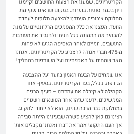
הקריטריונים, שמענו את הצעות התושבים וקיימנו
דיון בכמה סוגיות בוערות. במקום שראינו שקיימת
מחלוקת ציבורית העמדנו להצבעה חלופות לעמדת
הוועד. הפצנו את כלל המסמכים הרלוונטיים על מנת
להבהיר את התמונה ככל הניתן ולהגביר את מעורבות
התושבים. יומיים לאחר האסיפה הגיעו לא פחות
מ-475 חברי אגודה להצביע על הקריטריונים. אנחנו
מאד שמחים על האכפתיות ועל השותפות בתהליך!
אנו שמחים על הבעת האמון בוועד ועל ההצבעה
הגורפת, ככלל, בעד הקריטריונים. בסעיף אחד
הקהילה לא קיבלה את עמדתנו – סעיף הבנים
הממשיכים. ידענו שזהו אחד הנושאים השנויים
במחלוקת כבר הרבה שנים, והוא לא ייחודי לתקוע.
רצינו גם כאן להציע פשרה שבעינינו הייתה סבירה,
אך העם התקועי אמר את דברו ואנחנו מקבלים אותו
באהבה ובהבנה. על פי החלטת הרוב, הבנים