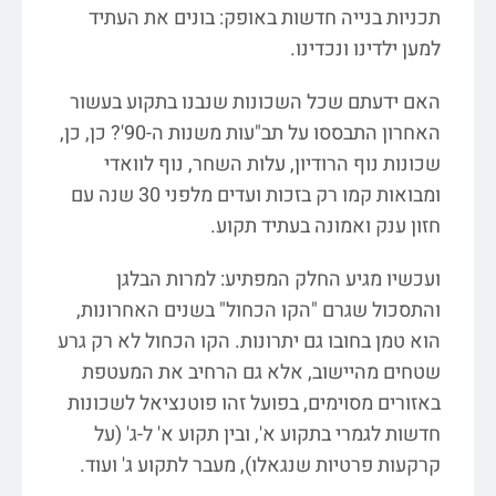
תכניות בנייה חדשות באופק: בונים את העתיד
למען ילדינו ונכדינו.
האם ידעתם שכל השכונות שנבנו בתקוע בעשור
האחרון התבססו על תב"עות משנות ה-90'? כן, כן,
שכונות נוף הרודיון, עלות השחר, נוף לוואדי
ומבואות קמו רק בזכות ועדים מלפני 30 שנה עם
חזון ענק ואמונה בעתיד תקוע.
ועכשיו מגיע החלק המפתיע: למרות הבלגן
והתסכול שגרם "הקו הכחול" בשנים האחרונות,
הוא טמן בחובו גם יתרונות. הקו הכחול לא רק גרע
שטחים מהיישוב, אלא גם הרחיב את המעטפת
באזורים מסוימים,
בפועל זהו פוטנציאל לשכונות
חדשות לגמרי בתקוע א', ובין תקוע א' ל-ג' (על
קרקעות פרטיות שנגאלו), מעבר לתקוע ג' ועוד.