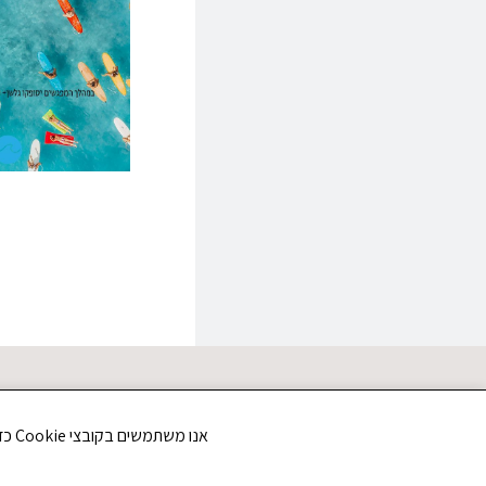
אנו משתמשים בקובצי Cookie כדי לשפר את חווית הגלישה שלך ולנתח את תנועת הגולשים באתר. האם את/ה מסכים/ה לשימוש בקובצי Cookie?