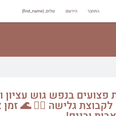
התחבר
הירשם
שלום, {first_name}
פצועים בנפש גוש עציון ו
לקבוצת גלישה 🏄‍♂️ 🌊 זמן 