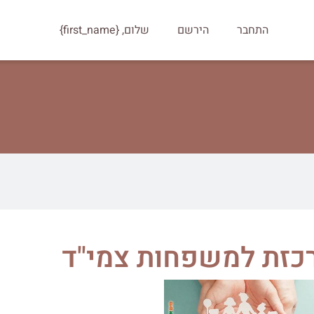
התחבר
הירשם
שלום, {first_name}
כזת למשפחות צמי"ד